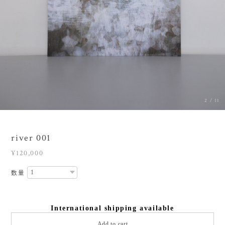
2
/
11
river 001
¥120,000
数量
International shipping available
Add to cart