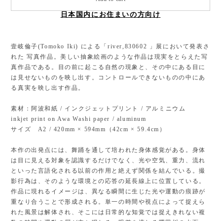
日本国内にお住まいの方向け
壹岐倫子(Tomoko Iki) による「river,830602 」展において発表さ
れた 写真作品。美しい抽象絵画のような作品は現実をとらえた写
真作品である。目の前に起こる自然の現象と、その中にある目に
は見せないものを映し出す。コントロールできないものの中にあ
る真実を映し出す作品。
素材：阿波和紙 / インクジェットプリント / アルミニウム
inkjet print on Awa Washi paper / aluminum
サイズ A2 / 420mm × 594mm（42cm × 59.4cm）
本作の出発点には、舞踊を通して培われた身体感覚がある。身体
は目に見える対象を認識するだけでなく、光や空気、重力、流れ
といった言語化される以前の作用と絶えず関係を結んでいる。撮
影行為は、そのような環境との応答の延長線上に位置している。
作品に現れるイメージは、異なる瞬間に生じた光や運動の痕跡が
重なり合うことで形成される。単一の時間や視点によって捉えら
れた風景は解体され、そこには日常的な知覚では捉えきれない複