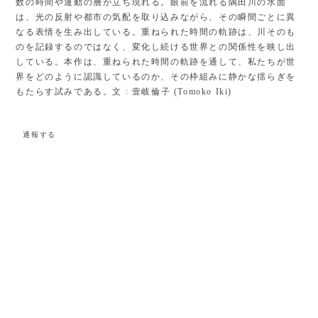
数の時間や運動の層が立ち現れる。眼前を流れる隅田川の水面
は、光の反射や都市の気配を取り込みながら、その瞬間ごとに異
なる表情を生み出している。重ねられた時間の軌跡は、川そのも
のを記録するのではなく、変化し続ける世界との関係性を映し出
している。本作は、重ねられた時間の軌跡を通して、私たちが世
界をどのように認識しているのか、その枠組みに静かな揺らぎを
もたらす試みである。文 : 壹岐倫子 (Tomoko Iki)
通報する